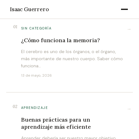
Isaac Guerrero
01
→
SIN CATEGORÍA
¿Cómo funciona la memoria?
El cerebro es uno de los órganos, o el órgano,
más importante de nuestro cuerpo. Saber cómo
funciona…
13 de mayo, 2026
02
→
APRENDIZAJE
Buenas prácticas para un
aprendizaje más eficiente
Aprender debería ser nuestro mayor objetivo.