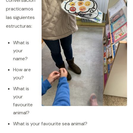
conversación
practicamos
las siguientes
estructuras:
What is
your
name?
How are
you?
What is
your
favourite
animal?
What is your favourite sea animal?