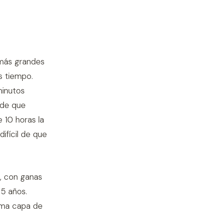
 más grandes
s tiempo.
minutos
ede que
 10 horas la
ifícil de que
, con ganas
 5 años.
ima capa de