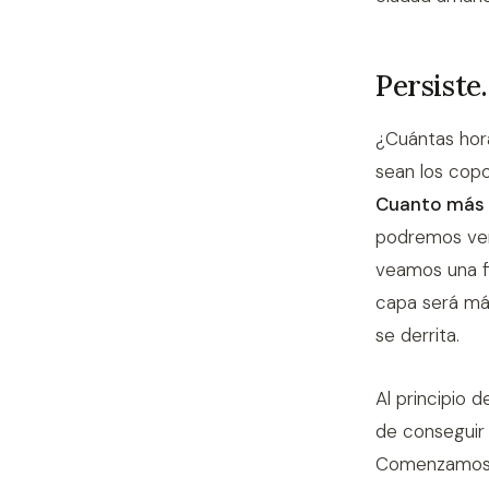
Persiste
¿Cuántas hor
sean los cop
Cuanto más t
podremos ver
veamos una fi
capa será más
se derrita.
Al principio
de conseguir 
Comenzamos a