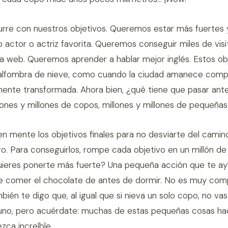
rre con nuestros objetivos. Queremos estar más fuertes 
actor o actriz favorita. Queremos conseguir miles de visi
a web. Queremos aprender a hablar mejor inglés. Estos obj
alfombra de nieve, como cuando la ciudad amanece com
mente transformada. Ahora bien, ¿qué tiene que pasar ant
lones y millones de copos, millones y millones de pequeñas
n mente los objetivos finales para no desviarte del camin
o. Para conseguirlos, rompe cada objetivo en un millón d
uieres ponerte más fuerte? Una pequeña acción que te ay
de comer el chocolate de antes de dormir. No es muy comp
ién te digo que, al igual que si nieva un solo copo, no vas
guno, pero acuérdate: muchas de estas pequeñas cosas ha
ca increíble.