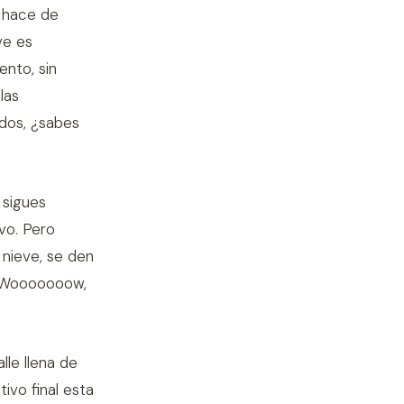
e hace de
ve es
ento, sin
las
ídos, ¿sabes
 sigues
vo. Pero
 nieve, se den
. ¡Wooooooow,
lle llena de
ivo final esta