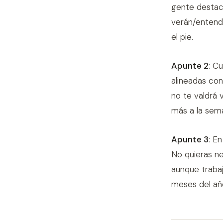
gente destaca
verán/entend
el pie.
Apunte 2
: C
alineadas con
no te valdrá 
más a la sema
Apunte 3
: E
No quieras ne
aunque trabaje
meses del añ