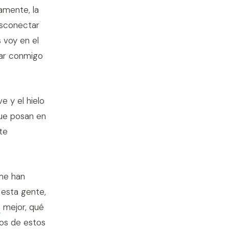
amente, la
esconectar
s voy en el
tar conmigo
e y el hielo
que posan en
te
me han
 esta gente,
o
mejor, qué
nos de estos