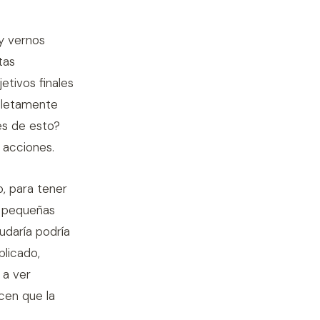
y vernos
tas
etivos finales
pletamente
es de esto?
 acciones.
o, para tener
e pequeñas
udaría podría
licado,
 a ver
cen que la