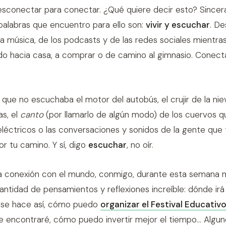
esconectar para conectar. ¿Qué quiere decir esto? Sincer
palabras que encuentro para ello son:
vivir y escuchar
. D
 la música, de los podcasts y de las redes sociales mientra
do hacia casa, a comprar o de camino al gimnasio. Conec
que no escuchaba el motor del autobús, el crujir de la niev
as, el
canto
(por llamarlo de algún modo) de los cuervos 
eléctricos o las conversaciones y sonidos de la gente que 
r tu camino. Y sí, digo
escuchar
, no oír.
a conexión con el mundo, conmigo, durante esta semana 
antidad de pensamientos y reflexiones increíble: dónde irá
 se hace así, cómo puedo
organizar el Festival Educativ
 encontraré, cómo puedo invertir mejor el tiempo... Algu