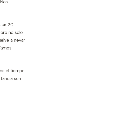
 Nos
guir 20
ero no solo
uelve a nevar
bíamos
dos el tiempo
stancia son