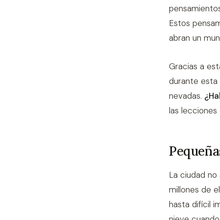
pensamientos
Estos pensam
abran un mund
Gracias a es
durante esta 
nevadas.
¿Ha
las lecciones
Pequeñas
La ciudad no 
millones de e
hasta difícil
nieve cuando