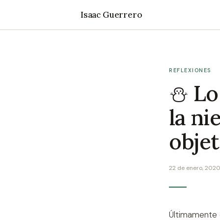
Isaac Guerrero
REFLEXIONES
⛄ Lo
la ni
objet
22 de enero, 202
Últimamente 