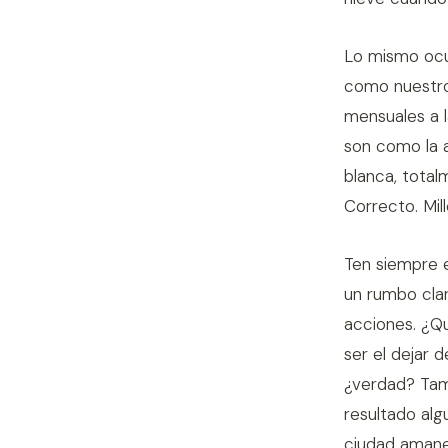
Lo mismo ocu
como nuestro 
mensuales a l
son como la 
blanca, total
Correcto. Mil
Ten siempre e
un rumbo clar
acciones. ¿Q
ser el dejar 
¿verdad? Tamb
resultado al
ciudad amanez