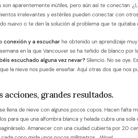
 son aparentemente inútiles, pero aún así te conectan. ¿
ientos irrelevantes y estériles pueden conectar con otro
o nuevo o te den la solución al problema que te quitaba 
ta
conexión y a escuchar
he obtenido un aprendizaje muy 
semana en la que Vancouver se ha teñido de blanco por la
béis escuchado alguna vez nevar?
Silencio. No se oye. E
 que la nieve nos puede enseñar. Aquí otras dos que nos pu
 acciones, grandes resultados.
se llena de nieve con algunos pocos copos. Hacen falta mi
llos para que una alfombra blanca y helada cubra una sola c
 imaginárselo. Amanecer con una ciudad cubierta por 20 c
 cada copo mide unos pocos milímetros... ¡Wow!