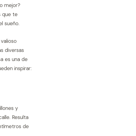
Lo mejor?
s que te
el sueño.
valioso
s diversas
sa es una de
eden inspirar:
llones y
alle. Resulta
entímetros de