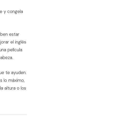
e y congela
eben estar
orar el inglés
una película
cabeza.
que te ayuden.
s lo máximo,
a altura o los